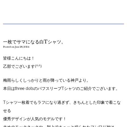
一枚でサマになる白Tシャツ。
Posted on Jun 28, 2024
皆様こんにちは！
乙部でございます(^^)
梅雨らしくしっかりと雨が降っている神戸より。
本日はthree dotsのパフスリーブTシャツのご紹介でございます。
Tシャツ一枚着でもラフになり過ぎず、きちんとした印象で着こな
せる
優秀デザインが人気のモデルです！
太めのモックネックや、肘上でキュッと絞られたフンワリ袖は