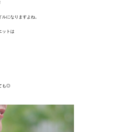
！
イルになりますよね。
エットは
、
ても◎