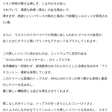
リネン特有の硬さは感じず、しなやかさがあり、
それでいて、適度な肉感（厚み）のある風合いで、
薄すぎず、絶妙にいいバランスの取れた風合いで綺麗なシルエットが実現され
た1着。
さらに、ウエストのドローコードの先端にあしらわれたゴールドの金具が、
歩くたびにチラリと覗いてリッチなアクセントをプラスしてくれます。
この美しいパンツに合わせたのは、ニットウェアに定評のある
「SCAGLIONE（スカリオーネ）」のトップスです。
化学繊維を一切使わず、超強撚糸のみでひんやりとした涼感を生み出す「アイ
スコットン」素材を採用しています。
このクリーンな質感のトップスが、BRIGLIAのリネンが持つ豊かな表情と最高
のシナジーを生み出し、
夏に嬉しい機能美と上品さを両立させてくれます。
着こなしのポイントは、トップスのすっきりとしたコンパクトさと、
ボトムスのしなやかなワイドシルエットが美しいメリハリを生み出し、スタイ