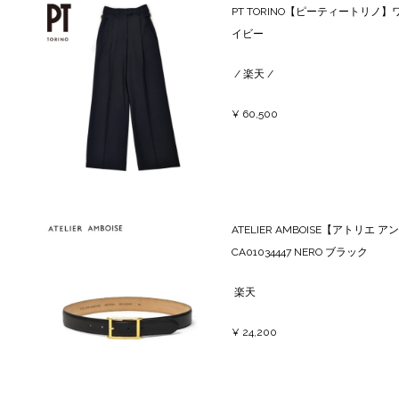
PT TORINO【ピーティートリノ】ワイ
イビー
/
楽天
/
¥ 60,500
ATELIER AMBOISE【アト
CA01034447 NERO ブラック
楽天
¥ 24,200