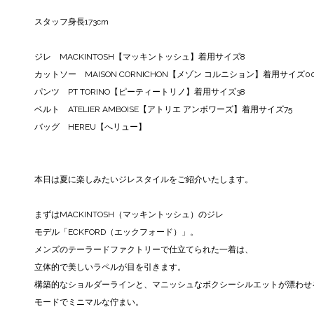
スタッフ身長173cm
ジレ MACKINTOSH【マッキントッシュ】着用サイズ8
カットソー MAISON CORNICHON【メゾン コルニション】着用サイズ0
パンツ PT TORINO【ピーティートリノ】着用サイズ38
ベルト ATELIER AMBOISE【アトリエ アンボワーズ】着用サイズ75
バッグ HEREU【へリュー】
本日は夏に楽しみたいジレスタイルをご紹介いたします。
まずはMACKINTOSH（マッキントッシュ）のジレ
モデル「ECKFORD（エックフォード）」。
メンズのテーラードファクトリーで仕立てられた一着は、
立体的で美しいラペルが目を引きます。
構築的なショルダーラインと、マニッシュなボクシーシルエットが漂わせ
モードでミニマルな佇まい。