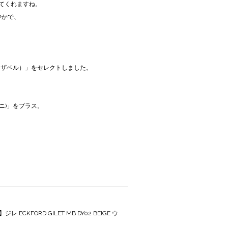
てくれますね。
やかで、
L（イザベル）」をセレクトしました。
ミニ)」をプラス。
ECKFORD GILET MB DY02 BEIGE ウ