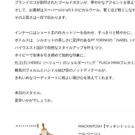
ブランドロゴが刻印されたゴールドボタンが、華やかなアクセントを添え
そして、お素材はスーパー100'sのトロピカルウール。驚くほど軽くしな
その上質さは一目で伝わります。
インナーにはショート丈の白カットソーを合わせ、すっきりと軽やかに。
ボトムスは、シルエットの美しさに定評のあるPT TORINOの「ISABE
ハイウエスト設計で自然なスタイルアップを叶えつつ、
ネイビーで全体を引き締めて知的な印象に。
仕上げにHEREU（ヘリュー）のショルダーバッグ「FLECA MINI(フレカ
横長のフォルムとハンドル結び目のノットディテールが、
きれいめなコーディネートに程よい遊び心を添えてくれます。
本日のスタイル。
是非いかがでしょうか。
MACKINTOSH【マッキントッシュ】ジレ 
ール ベージュ