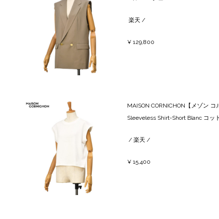
楽天
/
¥ 129,800
MAISON CORNICHON【メ
Sleeveless Shirt-Short Blan
/
楽天
/
¥ 15,400