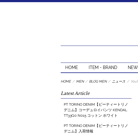
HOME
ITEM・BRAND
NEW
HOME
/
MEN
/
BLOG MEN
/
ニュース
/
Yo
Latest Article
PT TORINO DENIM【ピーティートリノ
デニム】コーデュロイパンツ KENDAL
TT33G0 N015 コットン ホワイト
PT TORINO DENIM【ピーティートリノ
デニム】入荷情報