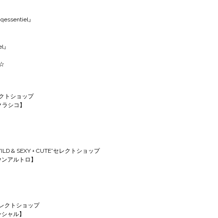
丿
ssentiel』
el』
☆
クトショップ
エクラシコ】
 & SEXY + CUTE”セレクトショップ
クエウンアルトロ】
レクトショップ
センシャル】