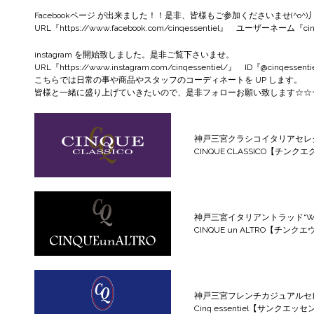
Facebookページ
が出来ました！！是非、皆様もご参加くださいませ(^o^)
URL『
https://www.facebook.com/cinqessentiel
』 ユーザーネーム『cinqe
instagram
を開始致しました。是非ご覧下さいませ。
URL『
https://www.instagram.com/cinqessentiel/
』 ID『@cinqessenti
こちらでは日常の事や商品やスタッフのコーディネートを UP します。
皆様と一緒に盛り上げていきたいので、是非フォローお願い致します☆☆
神戸三宮クラシコイタリアセレ
CINQUE CLASSICO【チンク
神戸三宮イタリアントラッド“WILD
CINQUE un ALTRO【チン
神戸三宮フレンチカジュアルセ
Cinq essentiel【サンクエッ