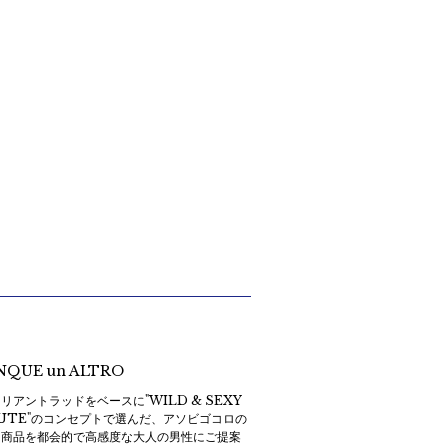
NQUE un ALTRO
リアントラッドをベースに"WILD & SEXY
CUTE"のコンセプトで選んだ、アソビゴコロの
る商品を都会的で高感度な大人の男性にご提案