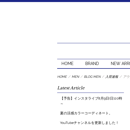
HOME
BRAND
NEW ARR
HOME
/
MEN
/
BLOG MEN
/
入荷速報
/
アウ
Latest Article
【予告】インスタライブ8月9日(日)20時
～
夏の涼感カラーコーディネート。
YouTubeチャンネルを更新しました！