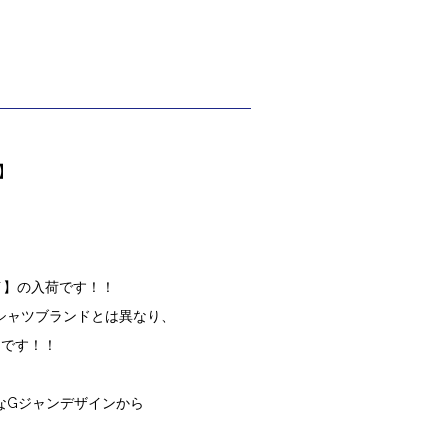
イ】
ッテイ】の入荷です！！
シャツブランドとは異なり、
ドです！！
なGジャンデザインから