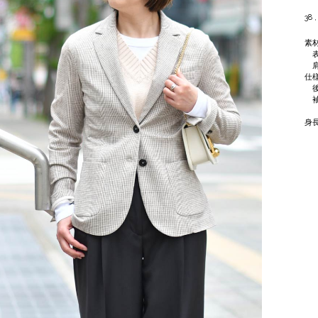
38 ,
素
表
肩
仕
後
袖
身長