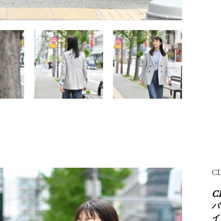
C
C
パ
イ