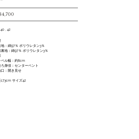
84,700
 40 , 42
材
地：綿97％ ポリウレタン3％
裏地：綿97％ ポリウレタン3％
様
ペル幅：約8cm
ろ身頃：センターベント
口：開き見せ
173cm サイズ42