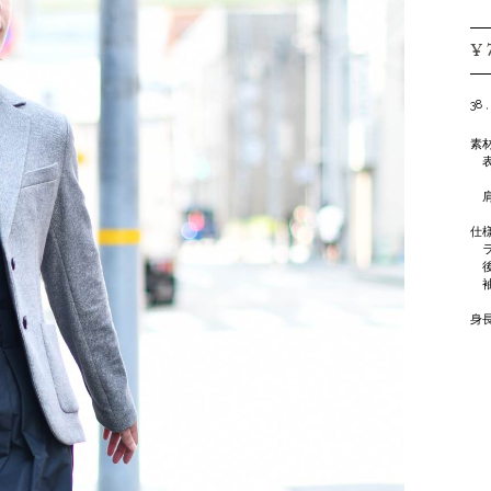
¥ 
38 ,
素
表
ポ
肩
ポ
仕
ラ
後
袖
身長