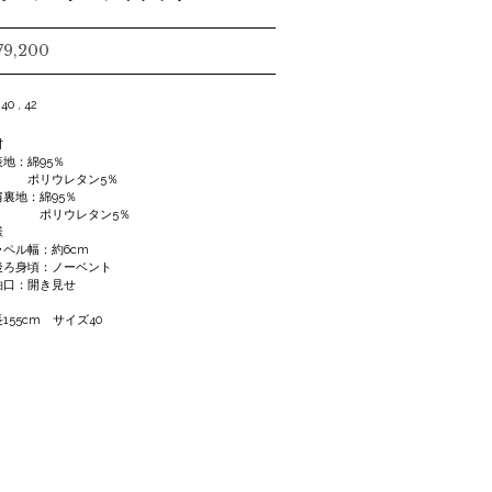
79,200
 40 , 42
材
地：綿95％
リウレタン5％
裏地：綿95％
リウレタン5％
様
ペル幅：約6cm
ろ身頃：ノーベント
口：開き見せ
155cm サイズ40