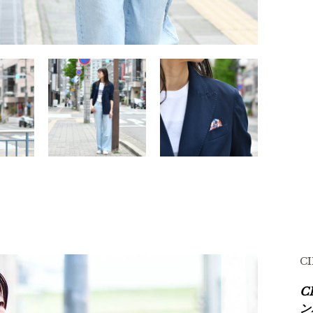
C
C
ン