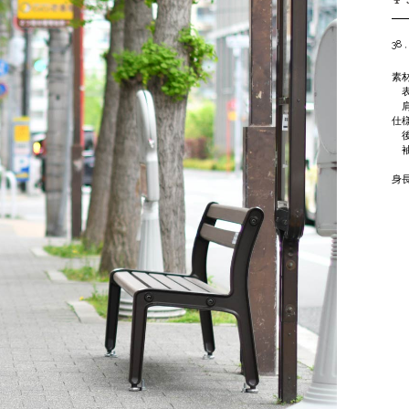
38 ,
素
表
肩
仕
後
袖
身長