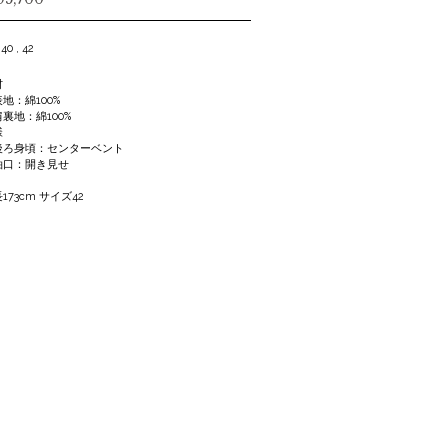
 40 , 42
材
地：綿100%
裏地：綿100%
様
ろ身頃：センターベント
口：開き見せ
173cm サイズ42