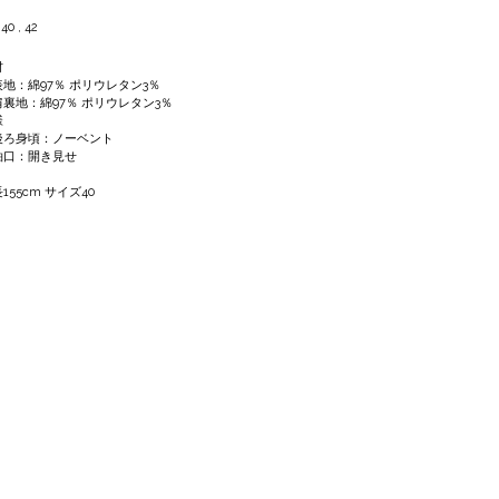
 40 , 42
材
地：綿97％ ポリウレタン3％
裏地：綿97％ ポリウレタン3％
様
ろ身頃：ノーベント
口：開き見せ
155cm サイズ40