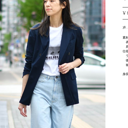
¥ 
38 ,
素
表
肩
仕
ラ
後
袖
身長