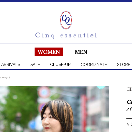
WOMEN
|
MEN
 ARRIVALS
SALE
CLOSE-UP
COORDINATE
STORE
ャケット
C
C
パ
¥ 