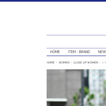
HOME
ITEM・BRAND
NEW
HOME
/
WOMEN
/
CLOSE-UP WOMEN
/
ジ