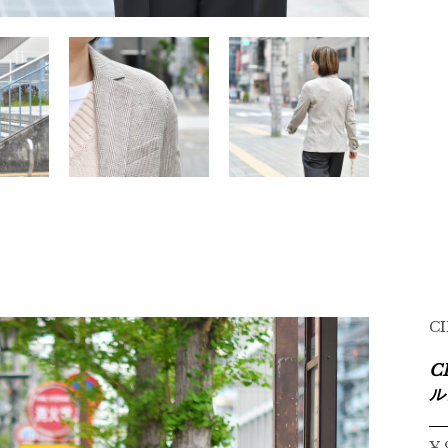
C
C
ル
¥ 