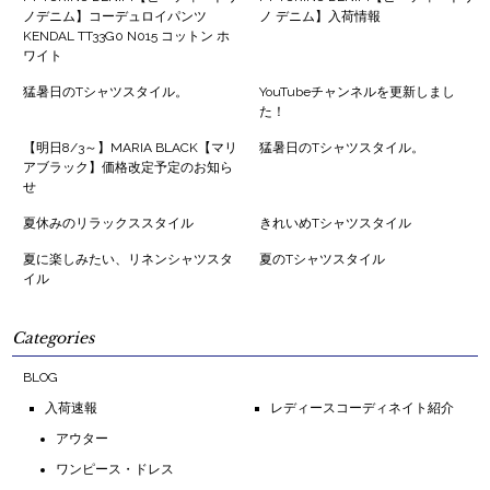
ノデニム】コーデュロイパンツ
ノ デニム】入荷情報
KENDAL TT33G0 N015 コットン ホ
ワイト
猛暑日のTシャツスタイル。
YouTubeチャンネルを更新しまし
た！
【明日8/3～】MARIA BLACK【マリ
猛暑日のTシャツスタイル。
アブラック】価格改定予定のお知ら
せ
夏休みのリラックススタイル
きれいめTシャツスタイル
夏に楽しみたい、リネンシャツスタ
夏のTシャツスタイル
イル
Categories
BLOG
入荷速報
レディースコーディネイト紹介
アウター
ワンピース・ドレス